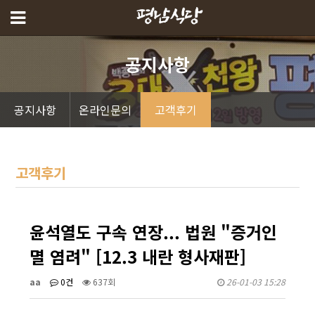
공지사항
공지사항
온라인문의
고객후기
고객후기
윤석열도 구속 연장... 법원 "증거인
멸 염려" [12.3 내란 형사재판]
aa
0건
637회
26-01-03 15:28