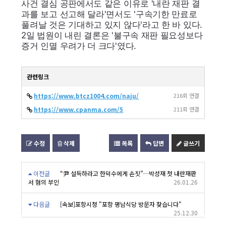
사건 결심 공판에서도 같은 이유로 '내란 재판 결
과를 보고 선고해 달라'면서도 '구속기한 만료로
풀려날 것은 기대하고 있지 않다'라고 한 바 있다.
2일 법원이 내린 결론은 '불구속 재판 필요성보다
증거 인멸 우려가 더 크다'였다.
관련링크
https://www.btcz1004.com/naju/
216회 연결
https://www.cpanma.com/5
211회 연결
수정
삭제
목록
답변
글쓰기
이전글
“尹 설득하라고 한덕수에게 손짓”…박성재 첫 내란재판
서 혐의 부인
26.01.26
다음글
[속보]포항시청 "포항 평남식당 방문자 찾습니다"
25.12.30