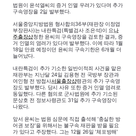
법원이 윤석열씨의 증거 인멸 우려가 있다며 추가
구속영장을 2일 발부했다.
서울중앙지방법원 형사합의36부(재판장 이정엽
부장판사)는 내란특검(특별검사 조은석)이 요
나
주출장샵
청한 윤씨의 구속영장을 검토한 결과, 증
거 인멸의 염려가 있다며 발부했다. 이에 따라 1월
18일 만료 예정이던 윤씨의 구속기한은 6개월 더
늘어났다.
내란특검이 추가 기소한 일반이적죄 사건을 맡은
재판부는 지난달 24일 김용현 전 국방부 장관과
여인형 전 방첩사
서울출장샵
령관의 추가 구속영
장도 발부했다. 당시 사유 또한 증거 인멸 염려로
동일했다. 다른 혐의로 군사법원에 추가 기소된
문상호 전 정보사령관도 31일 추가 구속영장이
나왔다.
앞서 윤씨는 법원 심문에 직접 출석해 '충실한 방
어권 보장'을 위해서는 불구속 재판을 받을 필요
가 있다고 주장했다. 그는 12월 26일 '체포방해'