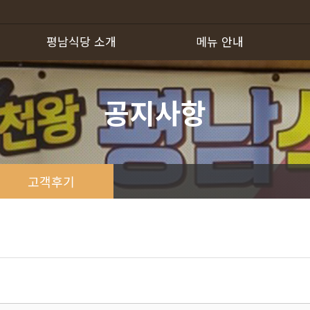
평남식당 소개
메뉴 안내
하위분류
하위분류
공지사항
고객후기