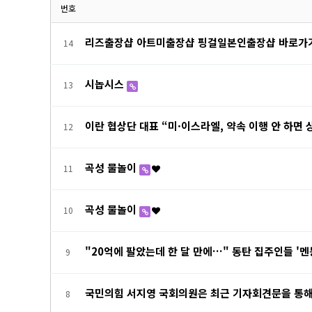
번호
리즈출장샵 아트미출장샵 핑걸일본인출장샵 바로가
14
시놉시스
13
이란 협상단 대표 “미·이스라엘, 약속 이행 안 하면
12
곡성 물놀이
11
곡성 물놀이
10
"20억에 팔았는데 한 달 만에…" 동탄 집주인들 '멘
9
국민의힘 서지영 국회의원은 최근 기자회견문을 통해
8