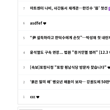
아트센터 나비, 사간동서 재개관…한진수 ‘뜸’ 첫선
7
asdfef
6
“尹 설득하라고 한덕수에게 손짓”…박성재 첫 내란
5
윤석열도 구속 연장... 법원 "증거인멸 염려" [12.
4
[속보]포항시청 "포항 평남식당 방문자 찾습니다"
3
‘붉은 말의 해’ 병오년 해돋이 보자… 강원도에 50
2
ccc
1